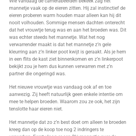
Wie vandaag de camerabeelden bekeek zag het
mannetje vaak op de eieren zitten. Hij zal instinctief de
eieren proberen warm houden maar alleen kan hij dit
nooit volhouden. Sommige mensen dachten onterecht
dat het vrouwtje terug was en aan het broeden was. Dit
was echter steeds het mannetje. Wat het nog
verwarrender maakt is dat het mannetje z’n gele
kleurring aan z’n linker poot kwijt is geraakt. Als je hem
in een flits de kast ziet binnenkomen en z’n linkerpoot
bekijkt zou je hem dus kunnen verwarren met z’n
partner die ongeringd was.
Het nieuwe vrouwtje was vandaag ook af en toe
aanwezig. Zij heeft natuurlijk geen enkele intentie om
mee te helpen broeden. Waarom zou ze ook, het zijn
tenslotte haar eieren niet.
Het mannetje dat zo z’n best doet om alleen te broeden
kreeg dan op de koop toe nog 2 indringers te